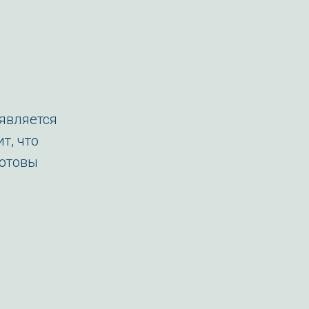
в
является
т, что
готовы